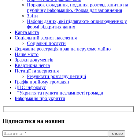
Порядок складання, подання, розгляд запитів на
публічну інформацію. Форма для заповнення
Звіти
Набори даних, які підлягають оприлюдненню у
формі відкритих даних
Карта міста
Соціальний захист населення
Соціальні послуги
Державна реєстрація прав на нерухоме майно
Наше місто
Зразки документів
Квартирна черга
Петиції та звернення
Результати розгляду петицій
Графік прийому громадян
ДПС інформує
“Укриття та пункти незламності громади
Інформація про укриття
Підписатися на новини