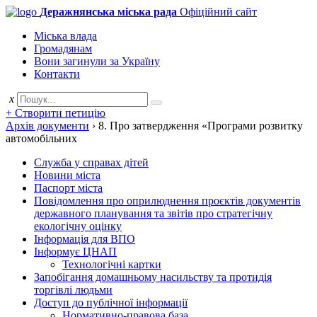
Деражнянська міська рада
Офіційний сайт
Міська влада
Громадянам
Вони загинули за Україну
Контакти
x
+ Створити петицію
Архів документи
›
8. Про затвердження «Програми розвитку
автомобільних
Служба у справах дітей
Новини міста
Паспорт міста
Повідомлення про оприлюднення проєктів документів
державного планування та звітів про стратегічну
екологічну оцінку
Інформація для ВПО
Інформує ЦНАП
Технологічні картки
Запобігання домашньому насильству та протидія
торгівлі людьми
Доступ до публічної інформації
Нормативно-правова база