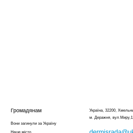
Громадянам
Україна, 32200, Хмельни
м. Деражня, вул.Миру,1
Вони загинули за Україну
dermisrada@uk
Наше місто