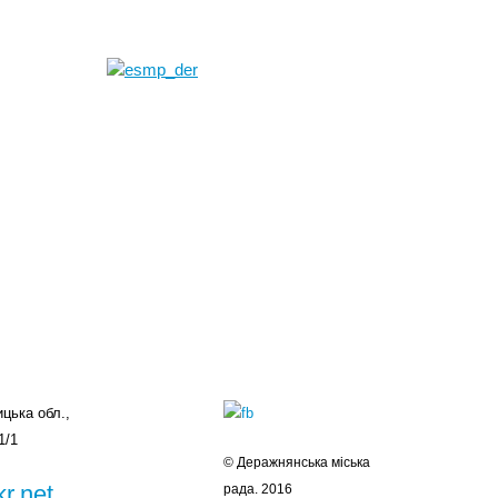
цька обл.,
1/1
© Деражнянська міська
r.net
рада. 2016