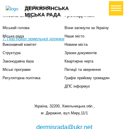
+ Створити петицію
Офіційний сайт
ДЕРАЖНЯНСЬКА
МІСЬКА РАДА
Міська влада
Громадянам
Міський голова
Вони загинули за Україну
Міська рада
Наше місто
7. Про поділ земельної ділянки
Виконавчий комітет
Новини міста
Структура
Зразки документів
Законодавча база
Квартирна черга
Міські програми
Петиції та звернення
Регуляторна політика
Графік прийому громадян
ДПС інформує
Україна, 32200, Хмельницька обл.,
м. Деражня, вул.Миру,11/1
dermisrada@ukr.net