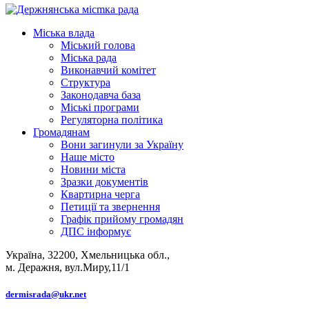
Міська влада
Міський голова
Міська рада
Виконавчий комітет
Структура
Законодавча база
Міські програми
Регуляторна політика
Громадянам
Вони загинули за Україну
Наше місто
Новини міста
Зразки документів
Квартирна черга
Петиції та звернення
Графік прийому громадян
ДПС інформує
Україна, 32200, Хмельницька обл.,
м. Деражня, вул.Миру,11/1
dermisrada@ukr.net