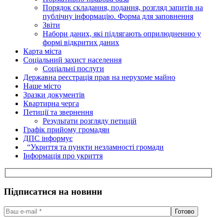
Порядок складання, подання, розгляд запитів на
публічну інформацію. Форма для заповнення
Звіти
Набори даних, які підлягають оприлюдненню у
формі відкритих даних
Карта міста
Соціальний захист населення
Соціальні послуги
Державна реєстрація прав на нерухоме майно
Наше місто
Зразки документів
Квартирна черга
Петиції та звернення
Результати розгляду петицій
Графік прийому громадян
ДПС інформує
“Укриття та пункти незламності громади
Інформація про укриття
Підписатися на новини