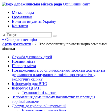
Деражнянська міська рада
Офіційний сайт
Міська влада
Громадянам
Вони загинули за Україну
Контакти
x
+ Створити петицію
Архів документи
›
7. Про безоплатну приватизацію земельної
ділянки
Служба у справах дітей
Новини міста
Паспорт міста
Повідомлення про оприлюднення проєктів документів
державного планування та звітів про стратегічну
екологічну оцінку
Інформація для ВПО
Інформує ЦНАП
Технологічні картки
Запобігання домашньому насильству та протидія
торгівлі людьми
Доступ до публічної інформації
Нормативно-правова база