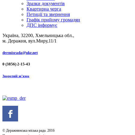
Зразки документів
Квартирна черга
Петиції та звернення
Графік прийому громадян
ДПС інформує
Україна, 32200, Хмельницька обл.,
м. Деражня, вул.Миру,11/1
dermisrada@ukr.net
0 (3856) 2-15-43
Зворотній зв’язок
© Деражнянська міська рада. 2016