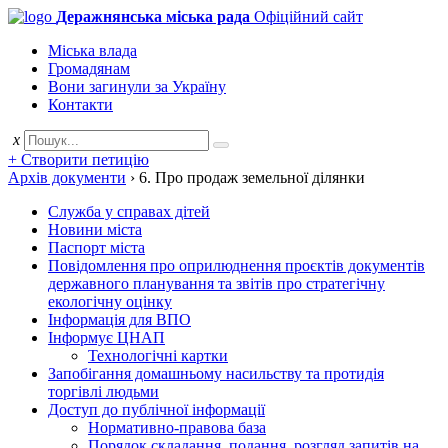
Деражнянська міська рада
Офіційний сайт
Міська влада
Громадянам
Вони загинули за Україну
Контакти
x
+ Створити петицію
Архів документи
›
6. Про продаж земельної ділянки
Служба у справах дітей
Новини міста
Паспорт міста
Повідомлення про оприлюднення проєктів документів
державного планування та звітів про стратегічну
екологічну оцінку
Інформація для ВПО
Інформує ЦНАП
Технологічні картки
Запобігання домашньому насильству та протидія
торгівлі людьми
Доступ до публічної інформації
Нормативно-правова база
Порядок складання, подання, розгляд запитів на