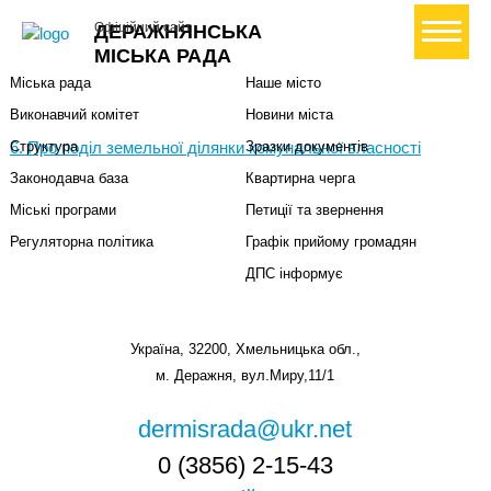
Міська влада
Громадянам
+ Створити петицію
Офіційний сайт
ДЕРАЖНЯНСЬКА
Міський голова
Вони загинули за Україну
МІСЬКА РАДА
Міська рада
Наше місто
Виконавчий комітет
Новини міста
6. Про поділ земельної ділянки комунальної власності
Структура
Зразки документів
Законодавча база
Квартирна черга
Міські програми
Петиції та звернення
Регуляторна політика
Графік прийому громадян
ДПС інформує
Україна, 32200, Хмельницька обл.,
м. Деражня, вул.Миру,11/1
dermisrada@ukr.net
0 (3856) 2-15-43