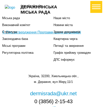
Міська влада
Громадянам
+ Створити петицію
Офіційний сайт
ДЕРАЖНЯНСЬКА
Міський голова
Вони загинули за Україну
МІСЬКА РАДА
Міська рада
Наше місто
Виконавчий комітет
Новини міста
4. Про затвердження Програми щодо організації
Структура
Зразки документів
Законодавча база
Квартирна черга
Міські програми
Петиції та звернення
Регуляторна політика
Графік прийому громадян
ДПС інформує
Україна, 32200, Хмельницька обл.,
м. Деражня, вул.Миру,11/1
dermisrada@ukr.net
0 (3856) 2-15-43