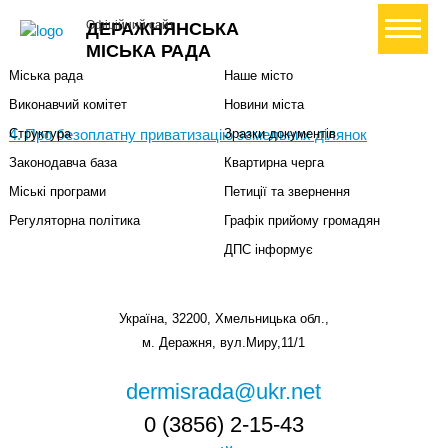
Міська влада
Громадянам
+ Створити петицію
Офіційний сайт
ДЕРАЖНЯНСЬКА
Міський голова
Вони загинули за Україну
МІСЬКА РАДА
Міська рада
Наше місто
Виконавчий комітет
Новини міста
4. Про безоплатну приватизацію земельних ділянок
Структура
Зразки документів
Законодавча база
Квартирна черга
Міські програми
Петиції та звернення
Регуляторна політика
Графік прийому громадян
ДПС інформує
Україна, 32200, Хмельницька обл.,
м. Деражня, вул.Миру,11/1
dermisrada@ukr.net
0 (3856) 2-15-43