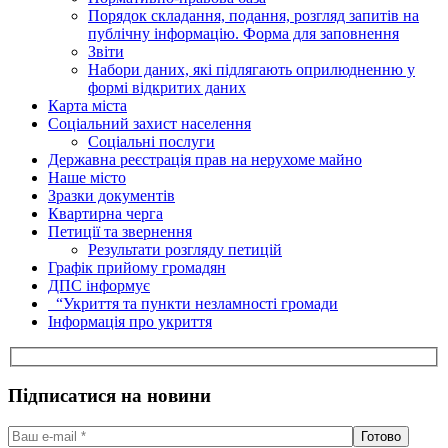
Порядок складання, подання, розгляд запитів на
публічну інформацію. Форма для заповнення
Звіти
Набори даних, які підлягають оприлюдненню у
формі відкритих даних
Карта міста
Соціальний захист населення
Соціальні послуги
Державна реєстрація прав на нерухоме майно
Наше місто
Зразки документів
Квартирна черга
Петиції та звернення
Результати розгляду петицій
Графік прийому громадян
ДПС інформує
“Укриття та пункти незламності громади
Інформація про укриття
Підписатися на новини