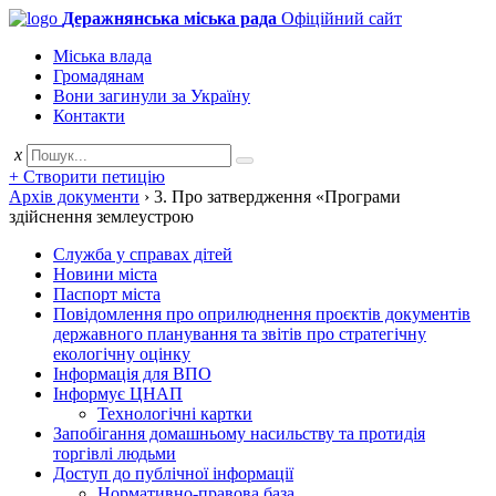
Деражнянська міська рада
Офіційний сайт
Міська влада
Громадянам
Вони загинули за Україну
Контакти
x
+ Створити петицію
Архів документи
›
3. Про затвердження «Програми
здійснення землеустрою
Служба у справах дітей
Новини міста
Паспорт міста
Повідомлення про оприлюднення проєктів документів
державного планування та звітів про стратегічну
екологічну оцінку
Інформація для ВПО
Інформує ЦНАП
Технологічні картки
Запобігання домашньому насильству та протидія
торгівлі людьми
Доступ до публічної інформації
Нормативно-правова база