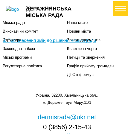
Міська влада
Громадянам
+ Створити петицію
Офіційний сайт
ДЕРАЖНЯНСЬКА
Міський голова
Вони загинули за Україну
МІСЬКА РАДА
Міська рада
Наше місто
Виконавчий комітет
Новини міста
3. Про внесення змін до рішення міської ради
Структура
Зразки документів
Законодавча база
Квартирна черга
Міські програми
Петиції та звернення
Регуляторна політика
Графік прийому громадян
ДПС інформує
Україна, 32200, Хмельницька обл.,
м. Деражня, вул.Миру,11/1
dermisrada@ukr.net
0 (3856) 2-15-43