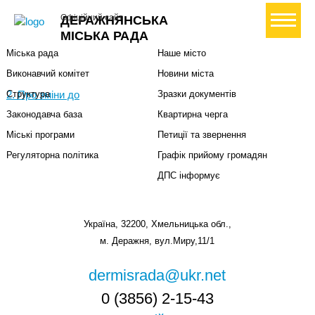
Міська влада
Громадянам
+ Створити петицію
Офіційний сайт
ДЕРАЖНЯНСЬКА
Міський голова
Вони загинули за Україну
МІСЬКА РАДА
Міська рада
Наше місто
Виконавчий комітет
Новини міста
2. Про зміни до
Структура
Зразки документів
Законодавча база
Квартирна черга
Міські програми
Петиції та звернення
Регуляторна політика
Графік прийому громадян
ДПС інформує
Україна, 32200, Хмельницька обл.,
м. Деражня, вул.Миру,11/1
dermisrada@ukr.net
0 (3856) 2-15-43