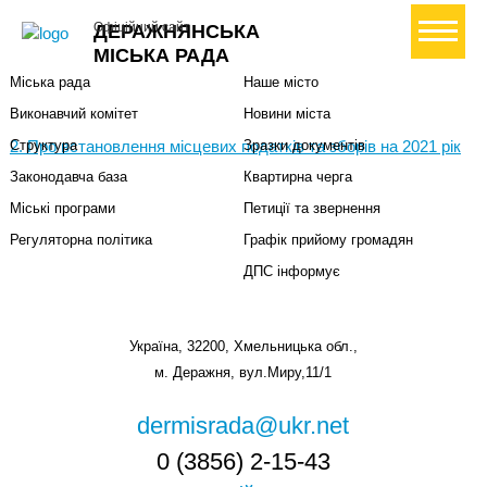
Міська влада
Громадянам
+ Створити петицію
Офіційний сайт
ДЕРАЖНЯНСЬКА
Міський голова
Вони загинули за Україну
МІСЬКА РАДА
Міська рада
Наше місто
Виконавчий комітет
Новини міста
2. Про встановлення місцевих податків та зборів на 2021 рік
Структура
Зразки документів
Законодавча база
Квартирна черга
Міські програми
Петиції та звернення
Регуляторна політика
Графік прийому громадян
ДПС інформує
Україна, 32200, Хмельницька обл.,
м. Деражня, вул.Миру,11/1
dermisrada@ukr.net
0 (3856) 2-15-43