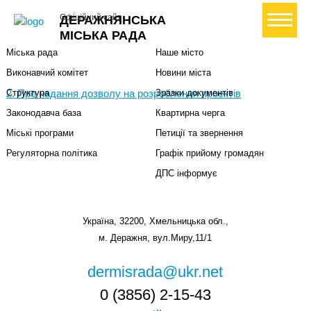
Міська влада
Громадянам
+ Створити петицію
Офіційний сайт
ДЕРАЖНЯНСЬКА
Міський голова
Вони загинули за Україну
МІСЬКА РАДА
Міська рада
Наше місто
Виконавчий комітет
Новини міста
2. Про надання дозволу на розроблення проектів
Структура
Зразки документів
Законодавча база
Квартирна черга
Міські програми
Петиції та звернення
Регуляторна політика
Графік прийому громадян
ДПС інформує
Україна, 32200, Хмельницька обл.,
м. Деражня, вул.Миру,11/1
dermisrada@ukr.net
0 (3856) 2-15-43