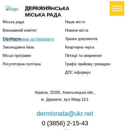
Міська влада
Громадянам
+ Створити петицію
Офіційний сайт
ДЕРАЖНЯНСЬКА
Міський голова
Вони загинули за Україну
МІСЬКА РАДА
Міська рада
Наше місто
Виконавчий комітет
Новини міста
16. Про зміни до бюджету
Структура
Зразки документів
Законодавча база
Квартирна черга
Міські програми
Петиції та звернення
Регуляторна політика
Графік прийому громадян
ДПС інформує
Україна, 32200, Хмельницька обл.,
м. Деражня, вул.Миру,11/1
dermisrada@ukr.net
0 (3856) 2-15-43