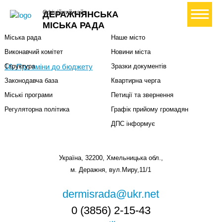
Міська влада
Громадянам
+ Створити петицію
Офіційний сайт
ДЕРАЖНЯНСЬКА
Міський голова
Вони загинули за Україну
МІСЬКА РАДА
Міська рада
Наше місто
Виконавчий комітет
Новини міста
16. Про зміни до бюджету
Структура
Зразки документів
Законодавча база
Квартирна черга
Міські програми
Петиції та звернення
Регуляторна політика
Графік прийому громадян
ДПС інформує
Україна, 32200, Хмельницька обл.,
м. Деражня, вул.Миру,11/1
dermisrada@ukr.net
0 (3856) 2-15-43