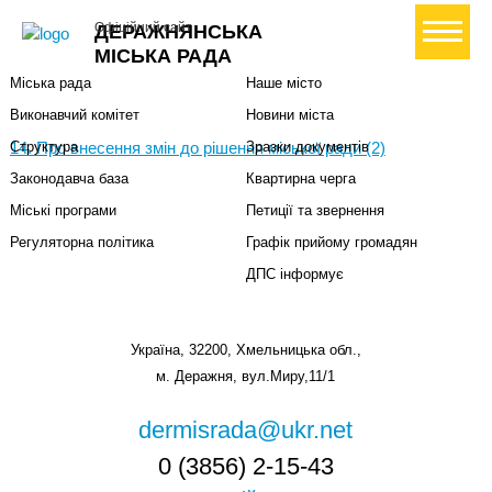
Міська влада
Громадянам
+ Створити петицію
Офіційний сайт
ДЕРАЖНЯНСЬКА
Міський голова
Вони загинули за Україну
МІСЬКА РАДА
Міська рада
Наше місто
Виконавчий комітет
Новини міста
14. Про внесення змін до рішення міської ради (2)
Структура
Зразки документів
Законодавча база
Квартирна черга
Міські програми
Петиції та звернення
Регуляторна політика
Графік прийому громадян
ДПС інформує
Україна, 32200, Хмельницька обл.,
м. Деражня, вул.Миру,11/1
dermisrada@ukr.net
0 (3856) 2-15-43