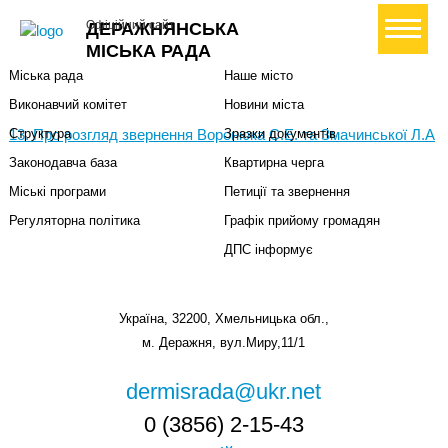
Міська влада
Громадянам
+ Створити петицію
Офіційний сайт
ДЕРАЖНЯНСЬКА
Міський голова
Вони загинули за Україну
МІСЬКА РАДА
Міська рада
Наше місто
Виконавчий комітет
Новини міста
13. Про розгляд звернення Воронюка С.Е. та Змачинської Л.А
Структура
Зразки документів
Законодавча база
Квартирна черга
Міські програми
Петиції та звернення
Регуляторна політика
Графік прийому громадян
ДПС інформує
Україна, 32200, Хмельницька обл.,
м. Деражня, вул.Миру,11/1
dermisrada@ukr.net
0 (3856) 2-15-43