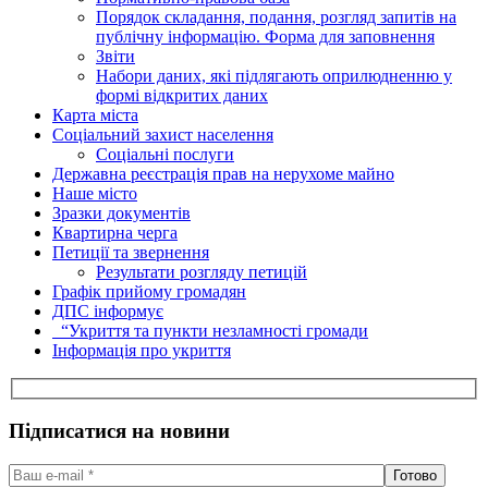
Порядок складання, подання, розгляд запитів на
публічну інформацію. Форма для заповнення
Звіти
Набори даних, які підлягають оприлюдненню у
формі відкритих даних
Карта міста
Соціальний захист населення
Соціальні послуги
Державна реєстрація прав на нерухоме майно
Наше місто
Зразки документів
Квартирна черга
Петиції та звернення
Результати розгляду петицій
Графік прийому громадян
ДПС інформує
“Укриття та пункти незламності громади
Інформація про укриття
Підписатися на новини