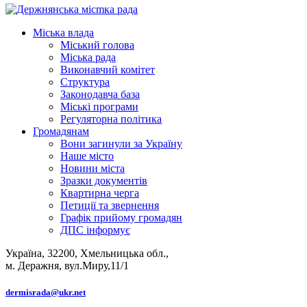
Міська влада
Міський голова
Міська рада
Виконавчий комітет
Структура
Законодавча база
Міські програми
Регуляторна політика
Громадянам
Вони загинули за Україну
Наше місто
Новини міста
Зразки документів
Квартирна черга
Петиції та звернення
Графік прийому громадян
ДПС інформує
Україна, 32200, Хмельницька обл.,
м. Деражня, вул.Миру,11/1
dermisrada@ukr.net