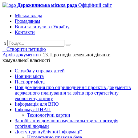
Деражнянська міська рада
Офіційний сайт
Міська влада
Громадянам
Вони загинули за Україну
Контакти
x
+ Створити петицію
Архів документи
›
13. Про поділ земельної ділянки
комунальної власності
Служба у справах дітей
Новини міста
Паспорт міста
Повідомлення про оприлюднення проєктів документів
державного планування та звітів про стратегічну
екологічну оцінку
Інформація для ВПО
Інформує ЦНАП
Технологічні картки
Запобігання домашньому насильству та протидія
торгівлі людьми
Доступ до публічної інформації
Нормативно-правова база