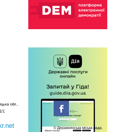
цька обл.,
1/1
r.net
© Деражнянська міська рада.