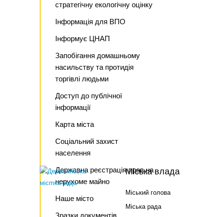
стратегічну екологічну оцінку
Інформація для ВПО
Інформує ЦНАП
Запобігання домашньому
насильству та протидія
торгівлі людьми
Доступ до публічної
інформації
Карта міста
Соціальний захист
населення
Державна реєстрація прав на
Міська влада
нерухоме майно
Міський голова
Наше місто
Міська рада
Зразки документів