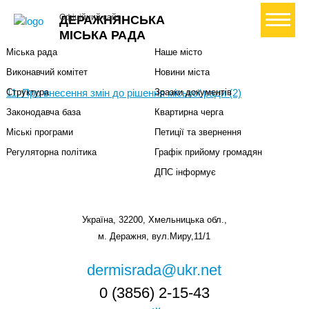
Міська влада
Громадянам
+ Створити петицію
Офіційний сайт
ДЕРАЖНЯНСЬКА
Міський голова
Вони загинули за Україну
МІСЬКА РАДА
Міська рада
Наше місто
Виконавчий комітет
Новини міста
11. Про внесення змін до рішення міської ради (2)
Структура
Зразки документів
Законодавча база
Квартирна черга
Міські програми
Петиції та звернення
Регуляторна політика
Графік прийому громадян
ДПС інформує
Україна, 32200, Хмельницька обл.,
м. Деражня, вул.Миру,11/1
dermisrada@ukr.net
0 (3856) 2-15-43