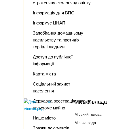
стратегічну екологічну оцінку
Інформація для ВПО
Інформує ЦНАП
Запобігання домашньому
насильству та протидія
торгівлі людьми
Доступ до публічної
інформації
Карта міста
Соціальний захист
населення
Державна реєстрація прав на
Міська влада
нерухоме майно
Міський голова
Наше місто
Міська рада
Зразки документів