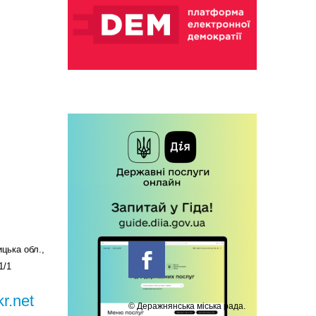
цька обл.,
1/1
r.net
© Деражнянська міська рада.