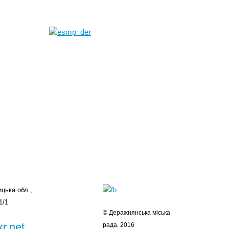
цька обл.,
1/1
© Деражнянська міська
r.net
рада. 2016