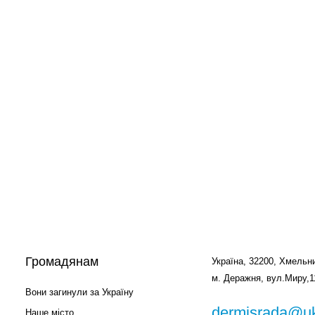
Громадянам
Україна, 32200, Хмельни
м. Деражня, вул.Миру,1
Вони загинули за Україну
dermisrada@uk
Наше місто