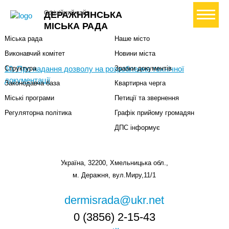
Міська влада
Громадянам
+ Створити петицію
Офіційний сайт
ДЕРАЖНЯНСЬКА
Міський голова
Вони загинули за Україну
МІСЬКА РАДА
Міська рада
Наше місто
Виконавчий комітет
Новини міста
10. Про надання дозволу на розроблення технічної
Структура
Зразки документів
документації
Законодавча база
Квартирна черга
Міські програми
Петиції та звернення
Регуляторна політика
Графік прийому громадян
ДПС інформує
Україна, 32200, Хмельницька обл.,
м. Деражня, вул.Миру,11/1
dermisrada@ukr.net
0 (3856) 2-15-43