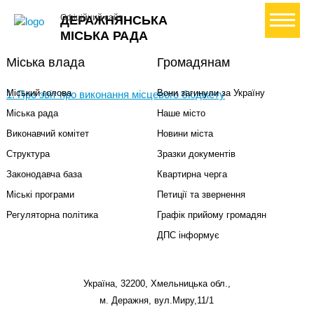
+ Створити петицію
Офіційний сайт
ДЕРАЖНЯНСЬКА
МІСЬКА РАДА
Міська влада
Громадянам
Міський голова
Вони загинули за Україну
1. Про звіт про виконання місцевого бюджету
Міська рада
Наше місто
Виконавчий комітет
Новини міста
Структура
Зразки документів
Законодавча база
Квартирна черга
Міські програми
Петиції та звернення
Регуляторна політика
Графік прийому громадян
ДПС інформує
Україна, 32200, Хмельницька обл.,
м. Деражня, вул.Миру,11/1