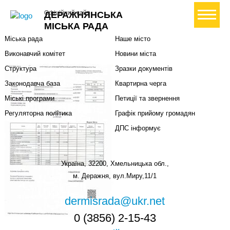
Міська влада
Громадянам
+ Створити петицію
Офіційний сайт
ДЕРАЖНЯНСЬКА
Міський голова
Вони загинули за Україну
МІСЬКА РАДА
Міська рада
Наше місто
Виконавчий комітет
Новини міста
Структура
Зразки документів
Законодавча база
Квартирна черга
Міські програми
Петиції та звернення
Регуляторна політика
Графік прийому громадян
ДПС інформує
Україна, 32200, Хмельницька обл.,
м. Деражня, вул.Миру,11/1
dermisrada@ukr.net
0 (3856) 2-15-43