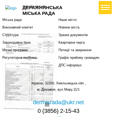
Міська влада
Громадянам
+ Створити петицію
Офіційний сайт
ДЕРАЖНЯНСЬКА
Міський голова
Вони загинули за Україну
МІСЬКА РАДА
Міська рада
Наше місто
Виконавчий комітет
Новини міста
Структура
Зразки документів
Законодавча база
Квартирна черга
Міські програми
Петиції та звернення
Регуляторна політика
Графік прийому громадян
ДПС інформує
Україна, 32200, Хмельницька обл.,
м. Деражня, вул.Миру,11/1
dermisrada@ukr.net
0 (3856) 2-15-43