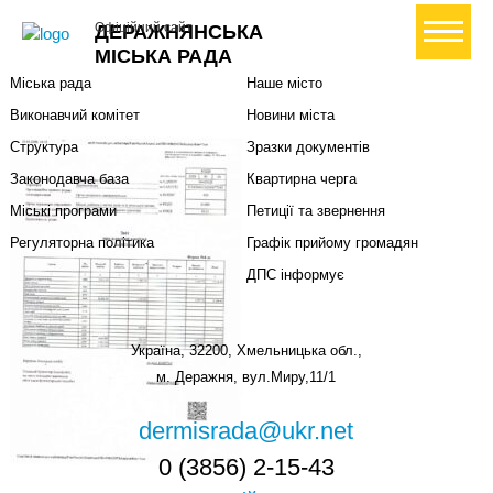
Міська влада
Громадянам
+ Створити петицію
Офіційний сайт
ДЕРАЖНЯНСЬКА
Міський голова
Вони загинули за Україну
МІСЬКА РАДА
Міська рада
Наше місто
Виконавчий комітет
Новини міста
Структура
Зразки документів
Законодавча база
Квартирна черга
Міські програми
Петиції та звернення
Регуляторна політика
Графік прийому громадян
ДПС інформує
Україна, 32200, Хмельницька обл.,
м. Деражня, вул.Миру,11/1
dermisrada@ukr.net
0 (3856) 2-15-43