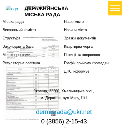
Міська влада
Громадянам
+ Створити петицію
Офіційний сайт
ДЕРАЖНЯНСЬКА
Міський голова
Вони загинули за Україну
МІСЬКА РАДА
Міська рада
Наше місто
Виконавчий комітет
Новини міста
Структура
Зразки документів
Законодавча база
Квартирна черга
Міські програми
Петиції та звернення
Регуляторна політика
Графік прийому громадян
ДПС інформує
Україна, 32200, Хмельницька обл.,
м. Деражня, вул.Миру,11/1
dermisrada@ukr.net
0 (3856) 2-15-43