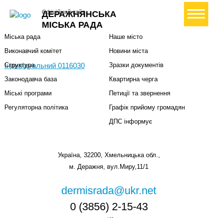
Міська влада
Громадянам
+ Створити петицію
Офіційний сайт
ДЕРАЖНЯНСЬКА
Міський голова
Вони загинули за Україну
МІСЬКА РАДА
Міська рада
Наше місто
Виконавчий комітет
Новини міста
Індивідуальний 0116030
Структура
Зразки документів
Законодавча база
Квартирна черга
Міські програми
Петиції та звернення
Регуляторна політика
Графік прийому громадян
ДПС інформує
Україна, 32200, Хмельницька обл.,
м. Деражня, вул.Миру,11/1
dermisrada@ukr.net
0 (3856) 2-15-43