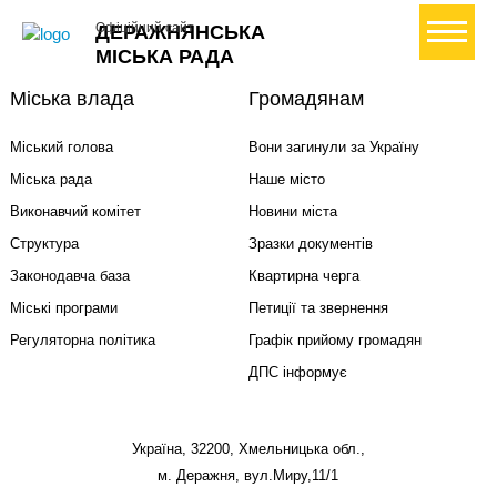
+ Створити петицію
Офіційний сайт
ДЕРАЖНЯНСЬКА
МІСЬКА РАДА
Міська влада
Громадянам
Міський голова
Вони загинули за Україну
Міська рада
Наше місто
Виконавчий комітет
Новини міста
Структура
Зразки документів
Законодавча база
Квартирна черга
Міські програми
Петиції та звернення
Регуляторна політика
Графік прийому громадян
ДПС інформує
Україна, 32200, Хмельницька обл.,
м. Деражня, вул.Миру,11/1