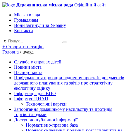
Деражнянська міська рада
Офіційний сайт
Міська влада
Громадянам
Вони загинули за Україну
Контакти
x
+ Створити петицію
Головна
›
uvaga
Служба у справах дітей
Новини міста
Паспорт міста
Повідомлення про оприлюднення проєктів документів
державного планування та звітів про стратегічну
екологічну оцінку
Інформація для ВПО
Інформує ЦНАП
Технологічні картки
Запобігання домашньому насильству та протидія
торгівлі людьми
Доступ до публічної інформації
Нормативно-правова база
Порядок складання, подання, розгляд запитів на