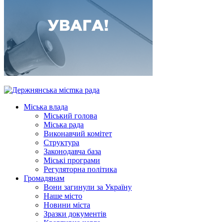
Міська влада
Міський голова
Міська рада
Виконавчий комітет
Структура
Законодавча база
Міські програми
Регуляторна політика
Громадянам
Вони загинули за Україну
Наше місто
Новини міста
Зразки документів