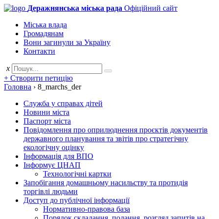
Деражнянська міська рада
Офіційний сайт
Міська влада
Громадянам
Вони загинули за Україну
Контакти
x
+ Створити петицію
Головна
›
8_marchs_der
Служба у справах дітей
Новини міста
Паспорт міста
Повідомлення про оприлюднення проєктів документів
державного планування та звітів про стратегічну
екологічну оцінку
Інформація для ВПО
Інформує ЦНАП
Технологічні картки
Запобігання домашньому насильству та протидія
торгівлі людьми
Доступ до публічної інформації
Нормативно-правова база
Порядок складання, подання, розгляд запитів на