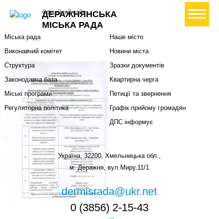
Міська влада
Громадянам
+ Створити петицію
Офіційний сайт
ДЕРАЖНЯНСЬКА
Міський голова
Вони загинули за Україну
МІСЬКА РАДА
Міська рада
Наше місто
Виконавчий комітет
Новини міста
Структура
Зразки документів
Законодавча база
Квартирна черга
Міські програми
Петиції та звернення
Регуляторна політика
Графік прийому громадян
ДПС інформує
Україна, 32200, Хмельницька обл.,
м. Деражня, вул.Миру,11/1
dermisrada@ukr.net
0 (3856) 2-15-43