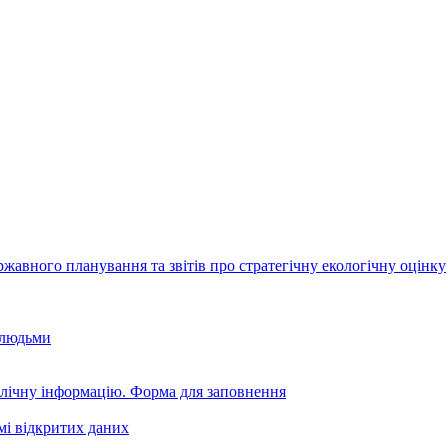
авного планування та звітів про стратегічну екологічну оцінку
 людьми
блічну інформацію. Форма для заповнення
мі відкритих даних