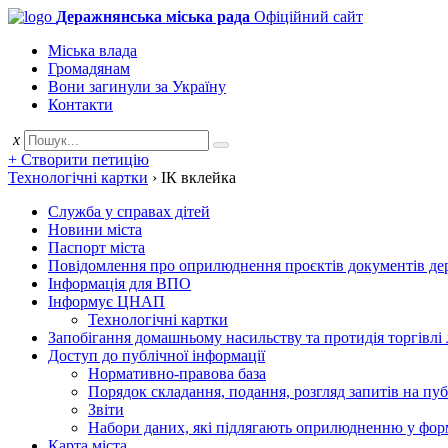
Деражнянська міська рада
Офіційний сайт
Міська влада
Громадянам
Вони загинули за Україну
Контакти
x
+ Створити петицію
Технологічні картки
›
ІК вклейка
Служба у справах дітей
Новини міста
Паспорт міста
Повідомлення про оприлюднення проєктів документів держ
Інформація для ВПО
Інформує ЦНАП
Технологічні картки
Запобігання домашньому насильству та протидія торгівлі
Доступ до публічної інформації
Нормативно-правова база
Порядок складання, подання, розгляд запитів на пу
Звіти
Набори даних, які підлягають оприлюдненню у фор
Карта міста