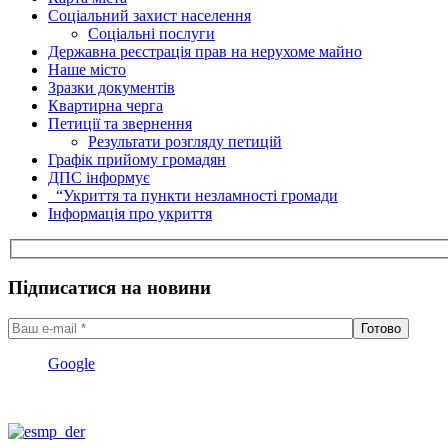
Соціальний захист населення
Соціальні послуги
Державна реєстрація прав на нерухоме майно
Наше місто
Зразки документів
Квартирна черга
Петиції та звернення
Результати розгляду петицій
Графік прийому громадян
ДПС інформує
“Укриття та пункти незламності громади
Інформація про укриття
Підписатися на новини
Google