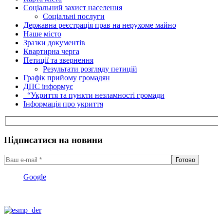
Соціальний захист населення
Соціальні послуги
Державна реєстрація прав на нерухоме майно
Наше місто
Зразки документів
Квартирна черга
Петиції та звернення
Результати розгляду петицій
Графік прийому громадян
ДПС інформує
“Укриття та пункти незламності громади
Інформація про укриття
Підписатися на новини
Google