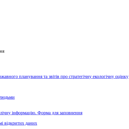
ння
авного планування та звітів про стратегічну екологічну оцінку
 людьми
блічну інформацію. Форма для заповнення
мі відкритих даних