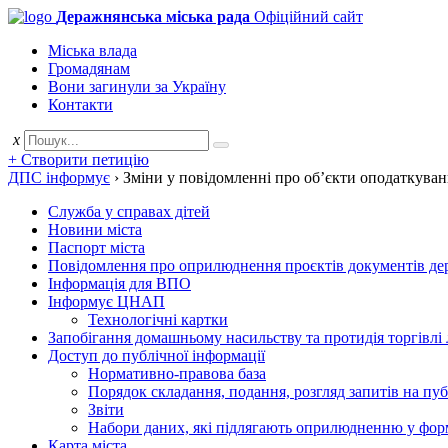
Деражнянська міська рада
Офіційний сайт
Міська влада
Громадянам
Вони загинули за Україну
Контакти
x
+ Створити петицію
ДПС інформує
›
Зміни у повідомленні про об’єкти оподаткува
Служба у справах дітей
Новини міста
Паспорт міста
Повідомлення про оприлюднення проєктів документів держ
Інформація для ВПО
Інформує ЦНАП
Технологічні картки
Запобігання домашньому насильству та протидія торгівлі
Доступ до публічної інформації
Нормативно-правова база
Порядок складання, подання, розгляд запитів на пу
Звіти
Набори даних, які підлягають оприлюдненню у фор
Карта міста