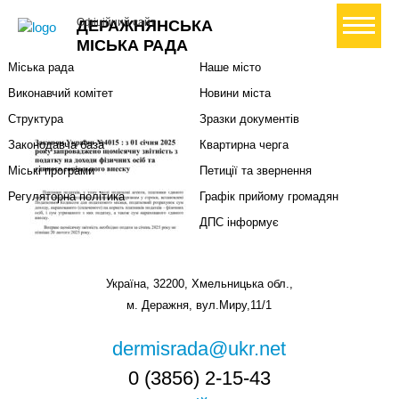
Міська влада
Громадянам
+ Створити петицію
Офіційний сайт
ДЕРАЖНЯНСЬКА
Міський голова
Вони загинули за Україну
МІСЬКА РАДА
Міська рада
Наше місто
Виконавчий комітет
Новини міста
Структура
Зразки документів
Законодавча база
Квартирна черга
Міські програми
Петиції та звернення
Регуляторна політика
Графік прийому громадян
ДПС інформує
Україна, 32200, Хмельницька обл.,
м. Деражня, вул.Миру,11/1
dermisrada@ukr.net
0 (3856) 2-15-43