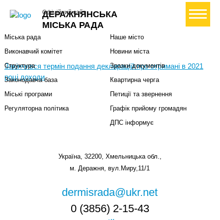
Міська влада
Громадянам
+ Створити петицію
Офіційний сайт
ДЕРАЖНЯНСЬКА
Міський голова
Вони загинули за Україну
МІСЬКА РАДА
Міська рада
Наше місто
Виконавчий комітет
Новини міста
Закінчився термін подання декларацій про отримані в 2021
Структура
Зразки документів
році доходи
Законодавча база
Квартирна черга
Міські програми
Петиції та звернення
Регуляторна політика
Графік прийому громадян
ДПС інформує
Україна, 32200, Хмельницька обл.,
м. Деражня, вул.Миру,11/1
dermisrada@ukr.net
0 (3856) 2-15-43