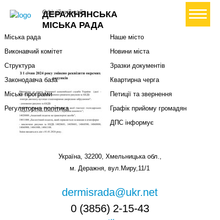
Міська влада
Громадянам
+ Створити петицію
Офіційний сайт
ДЕРАЖНЯНСЬКА
Міський голова
Вони загинули за Україну
МІСЬКА РАДА
Міська рада
Наше місто
Виконавчий комітет
Новини міста
Структура
Зразки документів
Законодавча база
Квартирна черга
Міські програми
Петиції та звернення
Регуляторна політика
Графік прийому громадян
ДПС інформує
Україна, 32200, Хмельницька обл.,
м. Деражня, вул.Миру,11/1
dermisrada@ukr.net
0 (3856) 2-15-43