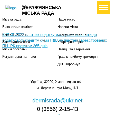
Міська влада
Громадянам
+ Створити петицію
Офіційний сайт
ДЕРАЖНЯНСЬКА
Міський голова
Вони загинули за Україну
МІСЬКА РАДА
Міська рада
Наше місто
Виконавчий комітет
Новини міста
З 01.01.2022 платник податку має право включити до
Структура
Зразки документів
податкового кредиту суми ПДВ на підставі зареєстрованих
Законодавча база
Квартирна черга
ПН -РК протягом 365 днів
Міські програми
Петиції та звернення
Регуляторна політика
Графік прийому громадян
ДПС інформує
Україна, 32200, Хмельницька обл.,
м. Деражня, вул.Миру,11/1
dermisrada@ukr.net
0 (3856) 2-15-43