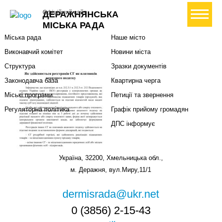
Міська влада
Громадянам
+ Створити петицію
Офіційний сайт
ДЕРАЖНЯНСЬКА
Міський голова
Вони загинули за Україну
МІСЬКА РАДА
Міська рада
Наше місто
Виконавчий комітет
Новини міста
Структура
Зразки документів
Законодавча база
Квартирна черга
Міські програми
Петиції та звернення
Регуляторна політика
Графік прийому громадян
ДПС інформує
Україна, 32200, Хмельницька обл.,
м. Деражня, вул.Миру,11/1
dermisrada@ukr.net
0 (3856) 2-15-43