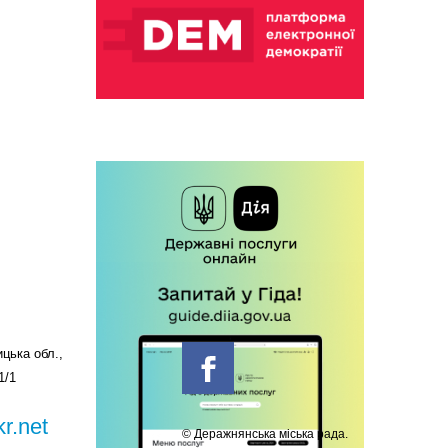
цька обл.,
1/1
r.net
© Деражнянська міська рада.