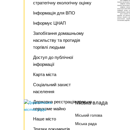
стратегічну екологічну оцінку
Інформація для ВПО
Інформує ЦНАП
Запобігання домашньому
насильству та протидія
торгівлі людьми
Доступ до публічної
інформації
Карта міста
Соціальний захист
населення
Державна реєстрація прав на
Міська влада
нерухоме майно
Міський голова
Наше місто
Міська рада
Зразки документів