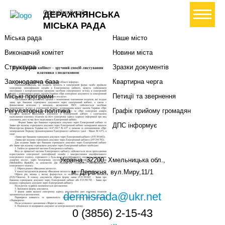
Міська влада
Громадянам
+ Створити петицію
Офіційний сайт
ДЕРАЖНЯНСЬКА
Міський голова
Вони загинули за Україну
МІСЬКА РАДА
Міська рада
Наше місто
Виконавчий комітет
Новини міста
Структура
Зразки документів
Законодавча база
Квартирна черга
Міські програми
Петиції та звернення
Регуляторна політика
Графік прийому громадян
ДПС інформує
Україна, 32200, Хмельницька обл.,
м. Деражня, вул.Миру,11/1
dermisrada@ukr.net
0 (3856) 2-15-43