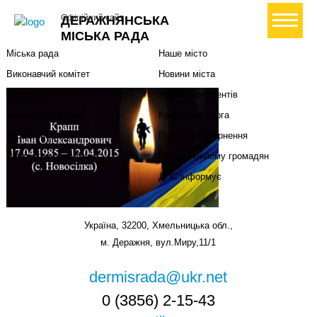
Міська влада
Громадянам
+ Створити петицію
Офіційний сайт
ДЕРАЖНЯНСЬКА
Міський голова
Вони загинули за Україну
МІСЬКА РАДА
Міська рада
Наше місто
Виконавчий комітет
Новини міста
Структура
Зразки документів
Законодавча база
Квартирна черга
Міські програми
Петиції та звернення
Регуляторна політика
Графік прийому громадян
ДПС інформує
Україна, 32200, Хмельницька обл.,
м. Деражня, вул.Миру,11/1
dermisrada@ukr.net
0 (3856) 2-15-43