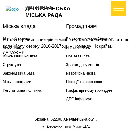
+ Створити петицію
Офіційний сайт
ДЕРАЖНЯНСЬКА
МІСЬКА РАДА
Міська влада
Громадянам
Міський голова
Вони загинули за Україну
Вітаємо срібних призерів Чемпіонату Хмельницької області по
волейболу сезону 2016-2017р.р. – команду “Іскра” м.
Міська рада
Наше місто
ДЕРАЖНЯ
Виконавчий комітет
Новини міста
Структура
Зразки документів
Законодавча база
Квартирна черга
Міські програми
Петиції та звернення
Регуляторна політика
Графік прийому громадян
ДПС інформує
Україна, 32200, Хмельницька обл.,
м. Деражня, вул.Миру,11/1