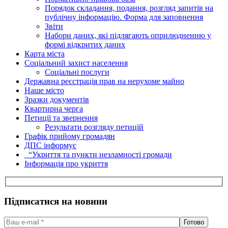
Порядок складання, подання, розгляд запитів на
публічну інформацію. Форма для заповнення
Звіти
Набори даних, які підлягають оприлюдненню у
формі відкритих даних
Карта міста
Соціальний захист населення
Соціальні послуги
Державна реєстрація прав на нерухоме майно
Наше місто
Зразки документів
Квартирна черга
Петиції та звернення
Результати розгляду петицій
Графік прийому громадян
ДПС інформує
“Укриття та пункти незламності громади
Інформація про укриття
Підписатися на новини