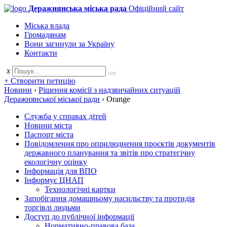
Деражнянська міська рада
Офіційний сайт
Міська влада
Громадянам
Вони загинули за Україну
Контакти
x
+ Створити петицію
Новини
›
Рішення комісії з надзвичайних ситуацій
Деражнянської міської ради
›
Orange
Служба у справах дітей
Новини міста
Паспорт міста
Повідомлення про оприлюднення проєктів документів
державного планування та звітів про стратегічну
екологічну оцінку
Інформація для ВПО
Інформує ЦНАП
Технологічні картки
Запобігання домашньому насильству та протидія
торгівлі людьми
Доступ до публічної інформації
Нормативно-правова база