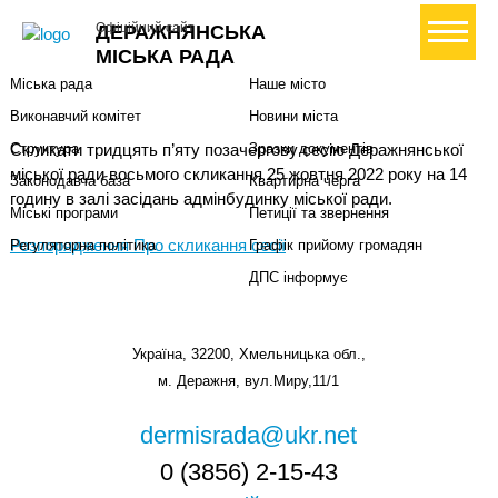
Міська влада
Громадянам
+ Створити петицію
Офіційний сайт
ДЕРАЖНЯНСЬКА
Міський голова
Вони загинули за Україну
МІСЬКА РАДА
Міська рада
Наше місто
Виконавчий комітет
Новини міста
Скликати тридцять п’яту позачергову сесію Деражнянської
Структура
Зразки документів
міської ради восьмого скликання 25 жовтня 2022 року на 14
Законодавча база
Квартирна черга
годину в залі засідань адмінбудинку міської ради.
Міські програми
Петиції та звернення
Розпорядження Про скликання сесії
Регуляторна політика
Графік прийому громадян
ДПС інформує
Україна, 32200, Хмельницька обл.,
м. Деражня, вул.Миру,11/1
dermisrada@ukr.net
0 (3856) 2-15-43