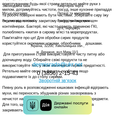
приготуванням будь-якої страви ретельно мийте руки з
Законодавча база
Квартирна черга
милом, дотримуйтесь чистоти, посуд, інше кухонне приладдя
Міські програми
Петиції та звернення
та робочі поверхні мають бути чистими. Зберігайте сиру їжу
окремо від готової у закритому посуді чи окремих
Регуляторна політика
Графік прийому громадян
контейнерах. Бактерії, які часто стають причиною ГКІ,
ДПС інформує
полюбляють «жити» в сирому м’ясі та морепродуктах.
Пам’ятайте про це! Для обробки сирих продуктів
користуйтеся окремими ножами, обробними дошками.
Україна, 32200, Хмельницька обл.,
м. Деражня, вул.Миру,11/1
Для приготування страв використовуйте чисту питну або
доочищену воду. Обирайте свіжі продукти та не
dermisrada@ukr.net
використовуйте тих, у яких закінчився термін придатності.
Ретельно мийте овочі та фрукти, особливо якщо
0 (3856) 2-15-43
подаватимете їх до столу сирими.
Зворотній зв’язок
Певну роль в розповсюдженні кишкових інфекцій відіграють
мухи, які переносять збудників різних захворювань з
нечистот на харчові продукти, посуд, навколишні предмети.
Для того, щоб мухи не залітали в приміщення, вікна
закривають марлею, або сіткою.