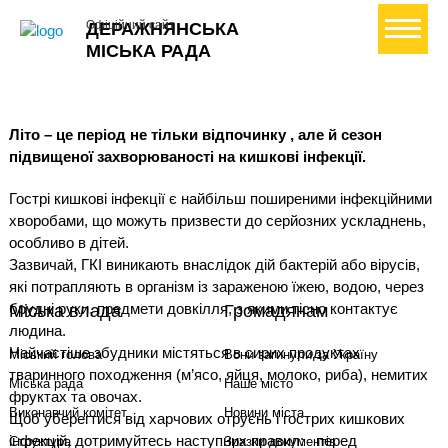
+ Створити петицію
Офіційний сайт
ДЕРАЖНЯНСЬКА
МІСЬКА РАДА
Літо – це період не тільки відпочинку , але й сезон
підвищеної захворюваності на кишкові інфекції.
Гострі кишкові інфекції є найбільш поширеними інфекційними
хворобами, що можуть призвести до серйозних ускладнень,
особливо в дітей.
Зазвичай, ГКІ виникають внаслідок дій бактерій або вірусів,
які потрапляють в організм із зараженою їжею, водою, через
брудні руки, предмети довкілля, з якими тісно контактує
Міська влада
Громадянам
людина.
Найчастіше збудники містяться в сирих продуктах
Міський голова
Вони загинули за Україну
тваринного походження (м’ясо, яйця, молоко, риба), немитих
Міська рада
Наше місто
фруктах та овочах.
Виконавчий комітет
Новини міста
Щоб уберегтися від харчових отруєнь і гострих кишкових
інфекцій, дотримуйтесь наступних правил: перед
Структура
Зразки документів