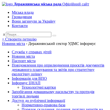
Деражнянська міська рада
Офіційний сайт
Міська влада
Громадянам
Вони загинули за Україну
Контакти
x
+ Створити петицію
Новини міста
›
Деражнянський сектор УДМС інформує
Служба у справах дітей
Новини міста
Паспорт міста
Повідомлення про оприлюднення проєктів документів
державного планування та звітів про стратегічну
екологічну оцінку
Інформація для ВПО
Інформує ЦНАП
Технологічні картки
Запобігання домашньому насильству та протидія
торгівлі людьми
Доступ до публічної інформації
Нормативно-правова база
Порядок складання, подання, розгляд запитів на