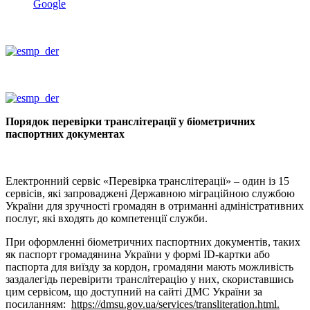
Google
Порядок перевірки транслітерації у біометричних
паспортних документах
Електронний сервіс «Перевірка транслітерації» – один із 15
сервісів, які запроваджені Державною міграційною службою
України для зручності громадян в отриманні адміністративних
послуг, які входять до компетенції служби.
При оформленні біометричних паспортних документів, таких
як паспорт громадянина України у формі ID-картки або
паспорта для виїзду за кордон, громадяни мають можливість
заздалегідь перевірити транслітерацію у них, скориставшись
цим сервісом, що доступний на сайті ДМС України за
посиланням:
https://dmsu.gov.ua/services/transliteration.html.