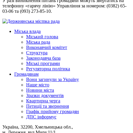
У разі виникнення питань громадяни можуть звертатись на
телефонну «гарячу лінію» Управління за номером: (0382) 65-
03-06 та (093) 273-85-10.
Міська влада
Міський голова
Міська рада
Виконавчий комітет
Структура
Законодавча база
Міські програми
Регуляторна політика
Громадянам
Вони загинули за Україну
Наше місто
Новини міста
Зразки документів
Квартирна черга
Петиції та звернення
Графік прийому громадян
ДПС інформує
Україна, 32200, Хмельницька обл.,
м. Деражня, вул.Миру,11/1