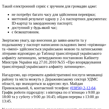
Такий електронний сервіс є зручним для громадян адже:
не потребує багато часу для здійснення перевірки;
миттєвий результат одразу у 2-х паспортних документах:
ID-картці та закордонному паспорті;
доступний у будь-який час;
є безкоштовним.
Звертаємо увагу, що внесення до заяви-анкети та у
подальшому у паспорт написання складових імені «прізвища»
та «імені» здійснюється українською мовою та латинськими
літерами відповідно до Таблиці транслітерації українського
алфавіту латиницею, затвердженою постановою Кабінету
Міністрів України від 27.01.2010 №55 «Про впорядкування
транслітерації українського алфавіту латиницею».
Нагадуємо, що отримати адміністративні послуги мешканці
району та міста можуть у Деражнянському секторі УДМС
області, що знаходиться за адресою: вул. Майдан
Привокзальний, 6, контактний телефон:
(03856) 2-12-64
.
Графік роботи підрозділу: з вівторка по п’ятницю з 9:00 до
18:00 та у суботу з 9:00 до 16:45; обідня перерва з 13:00 до
13:45.