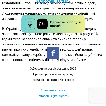
Зворотній зв’язок
недоїдання. Страшний голод забирав дітей, літніх людей,
жінок та чоловіків. І це
в краї, що такий щедрий на врожаї!
Людиноненависницька система знищувала українців, які
завжди залишалися
сильним та волелюбним народом.
В Україні є давній звичай – у пам’ять про померлу людину
запалюють свічку. Цього року 26 листопада 2016 року о 16
годині Україна запалила свічки та схилила голови у
загальнонаціональній хвилині мовчання на знак вшанування
пам’яті про тих людей, які померли з голоду. Цей вогник
символізує нашу скорботу і пам’ять про мільйони загублених
життів наших співвітчизників, нашу віру у майбутнє.
© Деражнянська міська рада. 2016
При використанні матеріалів,
посилання на сайт обов’язкове
Створення сайту
Arsmoon Digital Agency