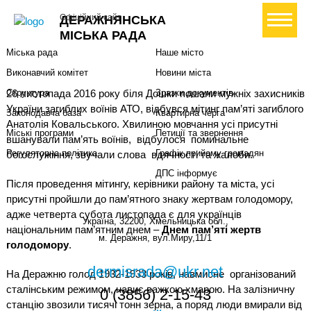
Міська влада
Громадянам
+ Створити петицію
Офіційний сайт
ДЕРАЖНЯНСЬКА
Міський голова
Вони загинули за Україну
МІСЬКА РАДА
Міська рада
Наше місто
Виконавчий комітет
Новини міста
26 листопада 2016 року біля Дошки пошани мужніх захисників
Структура
Зразки документів
України загиблих воїнів АТО, відбувся мітинг пам’яті загиблого
Законодавча база
Квартирна черга
Анатолія Ковальського. Хвилиною мовчання усі присутні
Міські програми
Петиції та звернення
вшанували пам’ять воїнів,
відбулося
поминальне
Регуляторна політика
Графік прийому громадян
богослужіння, звучали слова
вдячності та жалоби.
ДПС інформує
Після проведення мітингу, керівники району та міста, усі
присутні пройшли до пам’ятного знаку жертвам голодомору,
адже четверта субота листопада є для українців
Україна, 32200, Хмельницька обл.,
національним пам’ятним днем –
Днем пам’яті жертв
м. Деражня, вул.Миру,11/1
голодомору
.
dermisrada@ukr.net
На Деражню голод 1932-1933 років, навмисне
організований
сталінським режимом,
навис
важкою хмарою
. На залізничну
0 (3856) 2-15-43
станцію
звозили тисячі тонн зерна, а поряд люди вмирали від