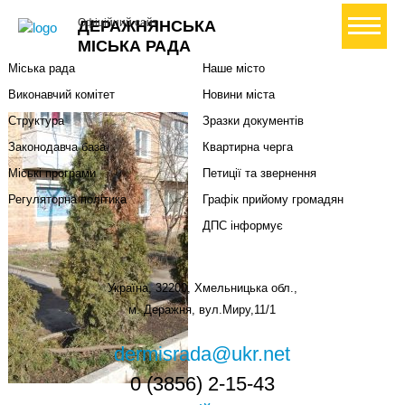
Міська влада
Громадянам
+ Створити петицію
Офіційний сайт
ДЕРАЖНЯНСЬКА
Міський голова
Вони загинули за Україну
МІСЬКА РАДА
Міська рада
Наше місто
Виконавчий комітет
Новини міста
Структура
Зразки документів
Законодавча база
Квартирна черга
Міські програми
Петиції та звернення
Регуляторна політика
Графік прийому громадян
ДПС інформує
Україна, 32200, Хмельницька обл.,
м. Деражня, вул.Миру,11/1
dermisrada@ukr.net
0 (3856) 2-15-43